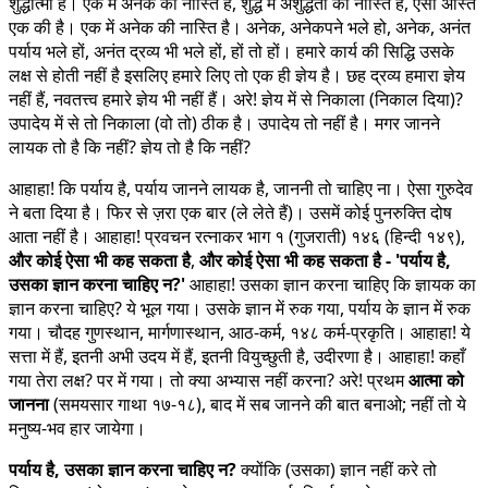
शुद्धात्मा है। एक में अनेक की नास्ति है, शुद्ध में अशुद्धता की नास्ति है, ऐसी अस्ति
एक की है। एक में अनेक की नास्ति है। अनेक, अनेकपने भले हो, अनेक, अनंत
पर्याय भले हों, अनंत द्रव्य भी भले हों, हों तो हों। हमारे कार्य की सिद्धि उसके
लक्ष से होती नहीं है इसलिए हमारे लिए तो एक ही ज्ञेय है। छह द्रव्य हमारा ज्ञेय
नहीं हैं, नवतत्त्व हमारे ज्ञेय भी नहीं हैं। अरे! ज्ञेय में से निकाला (निकाल दिया)?
उपादेय में से तो निकाला (वो तो) ठीक है। उपादेय तो नहीं है। मगर जानने
लायक तो है कि नहीं? ज्ञेय तो है कि नहीं?
आहाहा! कि पर्याय है, पर्याय जानने लायक है, जाननी तो चाहिए ना। ऐसा गुरुदेव
ने बता दिया है। फिर से ज़रा एक बार (ले लेते हैं)। उसमें कोई पुनरुक्ति दोष
आता नहीं है। आहाहा! प्रवचन रत्नाकर भाग १ (गुजराती) १४६ (हिन्दी १४९),
और कोई ऐसा भी कह सकता है
,
और कोई ऐसा भी कह सकता है - 'पर्याय है,
उसका ज्ञान करना चाहिए न?'
आहाहा! उसका ज्ञान करना चाहिए कि ज्ञायक का
ज्ञान करना चाहिए? ये भूल गया। उसके ज्ञान में रुक गया, पर्याय के ज्ञान में रुक
गया। चौदह गुणस्थान, मार्गणास्थान, आठ-कर्म, १४८ कर्म-प्रकृति। आहाहा! ये
सत्ता में हैं, इतनी अभी उदय में हैं, इतनी वियुच्छुती है, उदीरणा है। आहाहा! कहाँ
गया तेरा लक्ष? पर में गया। तो क्या अभ्यास नहीं करना? अरे! प्रथम
आत्मा को
जानना
(समयसार गाथा १७-१८), बाद में सब जानने की बात बनाओ; नहीं तो ये
मनुष्य-भव हार जायेगा।
पर्याय है, उसका ज्ञान करना चाहिए न?
क्योंकि (उसका) ज्ञान नहीं करे तो