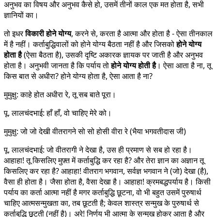
अनुभव का विषय और अनुभव कैसे हो, उसमें तीनों काल एक मत होता है, सभी
ज्ञानियों का।
तो इधर
विकारी होने योग्य
, करने से, करता है आत्मा और होता है - ऐसा तीनकाल
में है नहीं। कर्ताबुद्धिवालों को होने योग्य बैठता नहीं है और जिसको
होने योग्य
होता है
(ऐसा बैठता है), उसकी दृष्टि अकारक ज्ञायक पर जाती है और अनुभव
होता है। अनुभवी जानता है कि पर्याय तो
होने योग्य होती है
। ऐसा आता है ना, तू
किस बात से अधीरा? होने योग्य होता है, ऐसा आता है ना?
मुमुक्षु: काहे होत अधीरा रे, तू सब बाते पूरा।
पू. लालचंदभाई: हाँ हाँ, वो चाहिए मेरे को।
मुमुक्षु: जो जो देखी वीतरागने सो सो होसी वीरा रे (भैया भगवतीदास जी)
पू. लालचंदभाई: जो वीतरागी ने देखा है, उस ही प्रमाण से सब हो रहा है।
आहाहा! तू किसलिए मुफ़्त में कर्ताबुद्धि कर रहा है? और तेरा ज्ञान का अज्ञान तू
किसलिए कर रहा है? आहाहा! वीतराग भगवान, सर्वज्ञ भगवान ने (जो) देखा (है),
वैसा ही होता है। जैसा होता है, वैसा देखा है। आहाहा! क्रमबद्धपर्याय है। किसी
पर्याय का कर्ता आत्मा नहीं है मगर कर्ताबुद्धि छूटना, वो भी बहुत उसमें पुरुषार्थ
चाहिए आत्मसन्मुखता का, तब छूटती है; केवल शास्त्र सन्मुख के पुरुषार्थ से
कर्ताबुद्धि छूटती (नहीं है)। अरे! निर्णय भी आत्मा के सन्मुख होकर आता है और