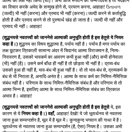
आत्मा का लक्ष नहीं किया (था)। अभी आज भगवान का जन्म-दिवस है तो भेदज्ञान
का विचार करके अभेद के सन्मुख होने से, प्रयत्न करना, आहाहा! ઉતાવળ
(जल्दी) भी नहीं (करना) और प्रमाद भी नहीं (करना)।जल्दी करने से कर्ताबुद्धि
होती है और प्रमाद करने से तो पुरुषार्थ खंड हो जाता है। जल्दी भी नहीं और
प्रमाद भी नहीं। आहाहा!
(शुद्धनयसे नवतत्त्वों को जाननेसे आत्माकी अनुभूति होती है इस हेतुसे ये नियम
कहा है।)
शुद्धनय का विषय शुद्धात्मा है, पर्याय नहीं है। पर्याय है मगर पर्याय का
लक्ष छूटकर त्रिकाली सामान्य अंदर में चिदानंद आत्मा विराजमान है, नित्य-
निरावरण है, उसको भावकर्म का आवरण कभी हुआ नहीं (और) कभी होनेवाला
(भी) नहीं (है)। उसने कर्म बाँधा ही नहीं है तो छोड़ता भी नहीं है। द्रव्य-बंध
उसको हुआ ही नहीं है, भाव-बंध भी हुआ नहीं है। वो तो भाव-बंध से, द्रव्यकर्म के
बंध से भी निराला है, अनादि-अनंत है। आत्मा के साथ कर्म का निमित्त-नैमित्तिक
संबंध नहीं है। परिणाम के साथ निमित्त-नैमित्तिक संबंध है और परिणाम से तो
आत्मा भिन्न है, इसलिए आत्मा के साथ निमित्त-नैमित्तिक संबंध का त्रिकाल
अभाव है। आहाहा!
(शुद्धनयसे नवतत्त्वों को जाननेसे आत्माकी अनुभूति होती है इस हेतुसे
ये, इस
कारण से ये
नियम कहा है।) वहाँ,
आहाहा! देखो! ये जो भूतार्थनय से नवतत्त्व
जाना हुआ सम्यग्दर्शन है, मूल में है मूल में। कुन्दकुन्द भगवान की गाथा में है।
भूतार्थनय से नवतत्त्व जाना हुआ सम्यग्दर्शन (है, ऐसा) नियम है। उसका अभी