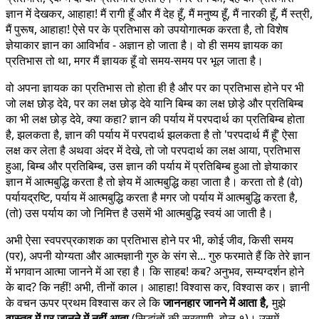
ज्ञान में देखकर, आहाहा! मैं रागी हूँ और मैं देह हूँ, मैं मनुष्य हूँ, मैं नारकी हूँ, मैं स्त्री,
मैं पुरूष, आहाहा! ऐसे पर के प्रतिभास को उपयोगात्मक करता है, तो विशेष
ज्ञेयाकार ज्ञान का आविर्भाव - अज्ञान हो जाता है। वो ही समय ज्ञायक का
प्रतिभास तो था, मगर मैं ज्ञायक हूँ वो समय-समय पर भूल जाता है।
वो अपना ज्ञायक का प्रतिभास तो होता ही है और पर का प्रतिभास होने पर भी
जो लक्ष छोड़ देवे, पर का लक्ष छोड़ देवे यानि बिम्ब का लक्ष छोड़े और प्रतिबिम्ब
का भी लक्ष छोड़ देवे, क्या कहा? ज्ञान की पर्याय में परपदार्थ का प्रतिबिम्ब होता
है, झलकता है, ज्ञान की पर्याय में परपदार्थ झलकता है तो 'परपदार्थ मैं हूँ’ ऐसा
लक्ष कर लेता है अथवा अंदर में देखे, तो जो परपदार्थ का लक्ष आया, प्रतिभास
हुआ, बिम्ब और प्रतिबिम्ब, उस ज्ञान की पर्याय में प्रतिबिम्ब हुआ तो ज्ञेयाकार
ज्ञान में आत्मबुद्धि करता है तो ज्ञेय में आत्मबुद्धि कहा जाता है। करता तो है (वो)
पर्यायद्रष्टि, पर्याय में आत्मबुद्धि करता है मगर जो पर्याय में आत्मबुद्धि करता है,
(तो) उस पर्याय का जो निमित्त है उसमें भी आत्मबुद्धि स्वयं आ जाती है।
अभी ऐसा स्वपरप्रकाशक का प्रतिभास होने पर भी, कोई जीव, किसी समय
(पर), अपनी योग्यता और आत्मज्ञानी गुरु के संग से... गुरु फरमाते हैं कि तेरे ज्ञान
में भगवान आत्मा जानने में आ रहा है। कि साहब! कब? अनुभव, सम्यग्दर्शन होने
के बाद? कि नहीं! अभी, तीनों काल। आहाहा! विश्वास कर, विश्वास कर। ज्ञानी
के वचन ऊपर प्रथम विश्वास कर ले कि
जाननहार जानने में आता है,
मुझे
वास्तव में पर जानने में नहीं आता
(सिद्धांतों की सरवाणी, बोल १)। उसमें