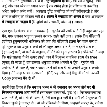
सामान्य अनंत गुणात्मक पदार्थ है -
गुणसमुदायो द्रव्यं
(पञ्चाध्यायी पूर्वार्द्ध गाथा
७३) और जब ध्येय का ध्यान आता है तब अभेद होता है; परिणाम से कथंचित्
अभेद, सर्वथा अभेद नहीं। आहाहा! दृष्टि कथंचित् को नहीं स्वीकारती है और
ज्ञान कथंचित् को छोड़ता नहीं है।
आत्मा में स्याद्वाद का अभाव है
मगर आत्मज्ञान
में स्याद्वाद का सद्भाव है
(सिद्धांतों की सरवाणी, बोल ५)। आहाहा!
ऐसा एक देवसेनाचार्य का नयचक्र है। गुरुदेव की उपस्थिति में ही बहुत बार पढ़ा
मैंने, मगर उसका अनुवाद हमको बराबर- सही नहीं लगा। इसके लिए पंडितजी
(डॉक्टर हुकुमचंदजी भारिल्ल) को कहा कि पंडितजी इतना मेरा काम कर दो।
पूरी पुस्तक का अनुवाद करो तो-तो बहुत अच्छी बात है, मगर इतने अंश का,
(३१-३२) पन्ने, दो पन्ने के अनुवाद की मेरे को बहुत ज़रूरत है। पंडितजी ने कहा
कि भाई साहब! वो मेरे ऊपर छोड़ो, जब मैं बिल्कुल मानसिक (रूप से) free
(मुक्त) हो जाता हूँ, तब उसका अनुवाद करके आपको मैं दूँगा। गुरुदेव की
उपस्थिति की बात है, पंद्रह साल पहले की बात है; तो उन्होंने अनुवाद करके
दिया। मैंने कहा धन्यवाद आपको। (मैंने) पढ़ा और कई विद्वानों को भी उसकी
Copy (नकल) मैंने दी थी।
उसमें ऐसा लिखा है कि भगवान आत्मा में भी
स्याद्वाद का अभाव होने पर भी
निश्चयाभासपना आता नहीं है
(नयचक्र तत्त्वचर्चा, पृष्ठ २)। निश्चयाभासपना
आता नहीं है, वो संतो की वाणी है, मेरी बात कुछ नहीं है। अभी तो ये पुस्तक भी
निकल चुकी है नागपुर से। वो जो पंडितजी के शिष्य, आहाहा! जयपुर के, राकेश