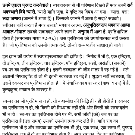
उनमें एकत्व प्रगट करनेवाले
। व्यवहारनय से नौ परिणाम दिखते हैं मगर उनमें
सर्व
अवस्थाने विषे न्यारो
, न्यारो यानि जुदा, ये दृष्टि का विषय आ गया। न्यारा, बस!
सदा
जणाय
(जानने में आता है)। किसको जानने में आता है सदा? सबको।
स्वीकार नहीं करता है मगर उसको भगवान आत्मा,
अनुभूतिस्वरूप भगवान आत्मा
आबाल-गोपाल
सबको सदाकाल अपने ज्ञान में,
अनुभव में
आता है, प्रतिभासित
होता है (समयसार गाथा १७-१८)। उस प्रतिभास को उपयोगात्मक नहीं करता
है। जो प्रतिभास को उपयोगात्मक करे, तो-तो सम्यग्दर्शन साक्षात् हो जावे।
इस ज्ञान की पर्याय में स्वपरप्रकाशक की ज्ञप्ति है। निगोद में भी है, एक इन्द्रिय,
दो इन्द्रिय, तीन इन्द्रिय, चार इन्द्रिय, पाँच इन्द्रिय, संज्ञी, असंज्ञी, (सबको)
स्व-पर का प्रतिभास होता है। इतनी स्वच्छता तो जीव मात्र में रह गई है। भले
अज्ञानी मिथ्यादृष्टि हो तो भी इतनी स्वच्छता रह गई है। शुद्धता नहीं स्वच्छता, कि
उसमें स्व-पर का प्रतिभास होता है। ये पंचास्तिकाय शास्त्र (गाथा १२१) में है,
कुन्दकुन्द भगवान के शास्त्र में।
स्व-पर का जो प्रतिभास न हो, तो बन्ध-मोक्ष की सिद्धि ही नहीं होती है। स्व-पर
का प्रतिभास न हो, तो किसी को मिथ्यात्व नहीं होवे और किसी को सम्यग्दर्शन
भी न हो। स्व-पर का प्रतिभास होने पर भी, सभी जीवों (को) जब पर का
प्रतिभास है (उस समय) उसको उपयोगात्मक कर लेते हैं। यानि राग का
प्रतिभास भी है और ज्ञायक का प्रतिभास भी (है), एक साथ, एक समय में, युगपद्
प्रतिभास, एक में दो का प्रतिभास होता है। मगर राग का, देह का प्रतिभास