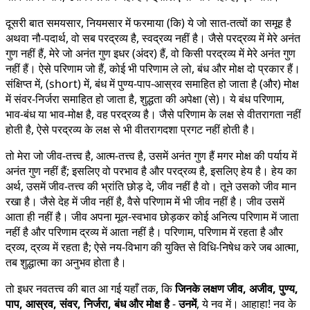
दूसरी बात समयसार, नियमसार में फरमाया (कि) ये जो सात-तत्वों का समूह है
अथवा नौ-पदार्थ, वो सब परद्रव्य है, स्वद्रव्य नहीं है। जैसे परद्रव्य में मेरे अनंत
गुण नहीं हैं, मेरे जो अनंत गुण इधर (अंदर) हैं, वो किसी परद्रव्य में मेरे अनंत गुण
नहीं हैं। ऐसे परिणाम जो हैं, कोई भी परिणाम ले लो, बंध और मोक्ष दो प्रकार हैं।
संक्षिप्त में, (short) में, बंध में पुण्य-पाप-आस्रव समाहित हो जाता है (और) मोक्ष
में संवर-निर्जरा समाहित हो जाता है, शुद्धता की अपेक्षा (से)। ये बंध परिणाम,
भाव-बंध या भाव-मोक्ष है, वह परद्रव्य है। जैसे परिणाम के लक्ष से वीतरागता नहीं
होती है, ऐसे परद्रव्य के लक्ष से भी वीतरागदशा प्रगट नहीं होती है।
तो मेरा जो जीव-तत्त्व है, आत्म-तत्त्व है, उसमें अनंत गुण हैं मगर मोक्ष की पर्याय में
अनंत गुण नहीं हैं; इसलिए वो परभाव है और परद्रव्य है, इसलिए हेय है। हेय का
अर्थ, उसमें जीव-तत्त्व की भ्रांति छोड़ दे, जीव नहीं है वो। तूने उसको जीव मान
रखा है। जैसे देह में जीव नहीं है, वैसे परिणाम में भी जीव नहीं है। जीव उसमें
आता ही नहीं है। जीव अपना मूल-स्वभाव छोड़कर कोई अनित्य परिणाम में जाता
नहीं है और परिणाम द्रव्य में आता नहीं है। परिणाम, परिणाम में रहता है और
द्रव्य, द्रव्य में रहता है; ऐसे नय-विभाग की युक्ति से विधि-निषेध करे जब आत्मा,
तब शुद्धात्मा का अनुभव होता है।
तो इधर नवतत्त्व की बात आ गई यहाँ तक, कि
जिनके लक्षण जीव, अजीव, पुण्य,
पाप, आस्रव, संवर, निर्जरा, बंध और मोक्ष है
-
उनमें
, ये नव में। आहाहा! नव के