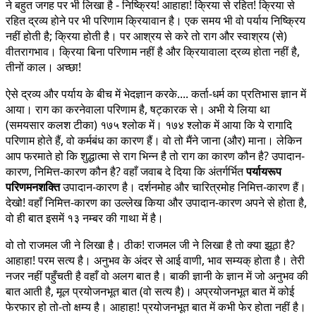
ने बहुत जगह पर भी लिखा है - निष्क्रिय! आहाहा! क्रिया से रहित! क्रिया से
रहित द्रव्य होने पर भी परिणाम क्रियावान है। एक समय भी वो पर्याय निष्क्रिय
नहीं होती है; क्रिया होती है। पर आश्रय से करे तो राग और स्वाश्रय (से)
वीतरागभाव। क्रिया बिना परिणाम नहीं है और क्रियावाला द्रव्य होता नहीं है,
तीनों काल। अच्छा!
ऐसे द्रव्य और पर्याय के बीच में भेदज्ञान करके.... कर्ता-धर्म का प्रतिभास ज्ञान में
आया। राग का करनेवाला परिणाम है, षट्कारक से। अभी ये लिया था
(समयसार कलश टीका) १७५ श्लोक में। १७४ श्लोक में आया कि ये रागादि
परिणाम होते हैं, वो कर्मबंध का कारण हैं। वो तो मैंने जाना (और) माना। लेकिन
आप फरमाते हो कि शुद्धात्मा से राग भिन्न है तो राग का कारण कौन है? उपादान-
कारण, निमित्त-कारण कौन है? वहाँ जवाब दे दिया कि अंतर्गर्भित
पर्यायरूप
परिणमनशक्ति
उपादान-कारण है। दर्शनमोह और चारित्रमोह निमित्त-कारण हैं।
देखो! वहाँ निमित्त-कारण का उल्लेख किया और उपादान-कारण अपने से होता है,
वो ही बात इसमें १३ नम्बर की गाथा में है।
वो तो राजमल जी ने लिखा है। ठीक! राजमल जी ने लिखा है तो क्या झूठा है?
आहाहा! परम सत्य है। अनुभव के अंदर से आई वाणी, भाव सम्यक् होता है। तेरी
नजर नहीं पहुँचती है वहाँ वो अलग बात है। बाकी ज्ञानी के ज्ञान में जो अनुभव की
बात आती है, मूल प्रयोजनभूत बात (वो सत्य है)। अप्रयोजनभूत बात में कोई
फेरफार हो तो-तो क्षम्य है। आहाहा! प्रयोजनभूत बात में कभी फेर होता नहीं है।