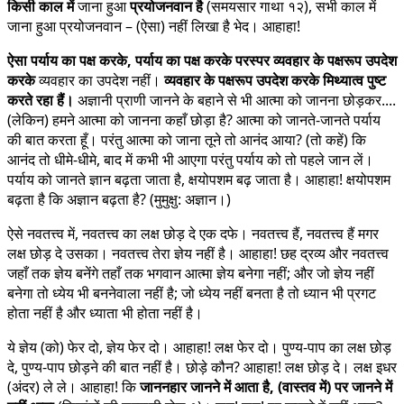
किसी काल में
जाना हुआ
प्रयोजनवान है
(समयसार गाथा १२), सभी काल में
जाना हुआ प्रयोजनवान – (ऐसा) नहीं लिखा है भेद। आहाहा!
ऐसा पर्याय का पक्ष करके, पर्याय का पक्ष करके परस्पर व्यवहार के पक्षरूप उपदेश
करके
व्यवहार का उपदेश नहीं।
व्यवहार के पक्षरूप
उपदेश करके मिथ्यात्व पुष्ट
करते रहा हैं।
अज्ञानी प्राणी जानने के बहाने से भी आत्मा को जानना छोड़कर....
(लेकिन) हमने आत्मा को जानना कहाँ छोड़ा है? आत्मा को जानते-जानते पर्याय
की बात करता हूँ। परंतु आत्मा को जाना तूने तो आनंद आया? (तो कहें) कि
आनंद तो धीमे-धीमे, बाद में कभी भी आएगा परंतु पर्याय को तो पहले जान लें।
पर्याय को जानते ज्ञान बढ़ता जाता है, क्षयोपशम बढ़ जाता है। आहाहा! क्षयोपशम
बढ़ता है कि अज्ञान बढ़ता है? (मुमुक्षु: अज्ञान।)
ऐसे नवतत्त्व में, नवतत्त्व का लक्ष छोड़ दे एक दफे। नवतत्त्व हैं, नवतत्त्व हैं मगर
लक्ष छोड़ दे उसका। नवतत्त्व तेरा ज्ञेय नहीं है। आहाहा! छह द्रव्य और नवतत्त्व
जहाँ तक ज्ञेय बनेंगे तहाँ तक भगवान आत्मा ज्ञेय बनेगा नहीं; और जो ज्ञेय नहीं
बनेगा तो ध्येय भी बननेवाला नहीं है; जो ध्येय नहीं बनता है तो ध्यान भी प्रगट
होता नहीं है और ध्याता भी होता नहीं है।
ये ज्ञेय (को) फेर दो, ज्ञेय फेर दो। आहाहा! लक्ष फेर दो। पुण्य-पाप का लक्ष छोड़
दे, पुण्य-पाप छोड़ने की बात नहीं है। छोड़े कौन? आहाहा! लक्ष छोड़ दे। लक्ष इधर
(अंदर) ले ले। आहाहा! कि
जाननहार जानने में आता है, (वास्तव में) पर जानने में